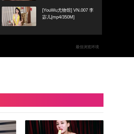
[YouWu尤物馆] VN.007 李
宓儿[mp4/350M]
最佳浏览环境