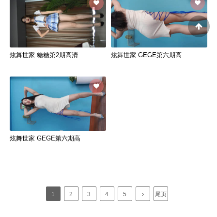
炫舞世家 糖糖第2期高清
炫舞世家 GEGE第六期高
炫舞世家 GEGE第六期高
1
2
3
4
5
尾页