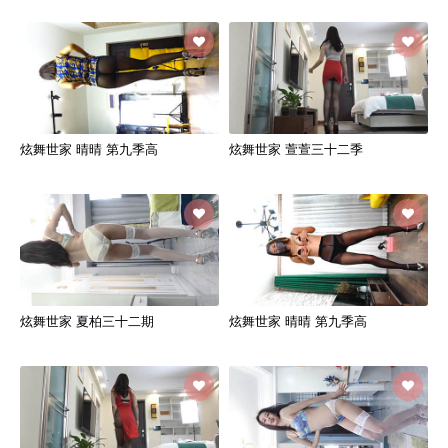
炫舞世家 晴晴 第九季高
炫舞世家 萱萱三十二季
炫舞世家 夏柏三十二期
炫舞世家 晴晴 第九季高