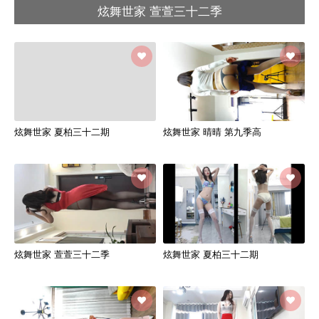
炫舞世家 萱萱三十二季
炫舞世家 夏柏三十二期
炫舞世家 晴晴 第九季高
炫舞世家 萱萱三十二季
炫舞世家 夏柏三十二期