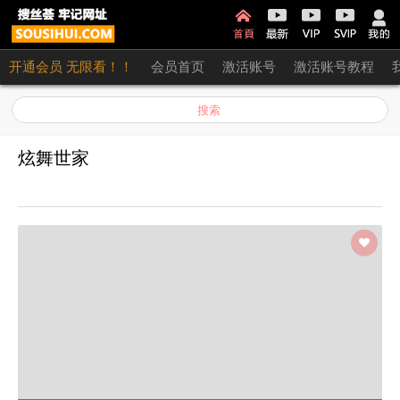
开通会员 无限看！！
会员首页
激活账号
激活账号教程
搜索
炫舞世家